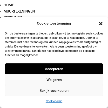
HOME
MUURTEKENINGEN
BEDRIJVEN
Cookie toestemming
GEBOORTE
Home
/ Producten getagged “posterlijst”
posterlijst
TROUWEN
Om de beste ervaringen te bieden, gebruiken wij technologieën zoals cookies
LIVE ILLUSTREREN
om informatie over je apparaat op te slaan en/of te raadplegen. Door in te
WERKWIJZE
stemmen met deze technologieën kunnen wij gegevens zoals surfgedrag of
unieke ID's op deze site verwerken. Als je geen toestemming geeft of uw
ABOUT MAUREEN
Geen producten gevonden die aan je
toestemming intrekt, kan dit een nadelige invloed hebben op bepaalde
SHOP
zoekcriteria voldoen.
functies en mogelijkheden.
CONTACT
Accepteren
Weigeren
Bekijk voorkeuren
Cookiebeleid