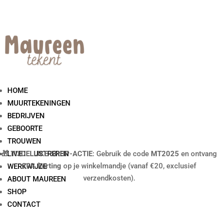
HOME
MUURTEKENINGEN
BEDRIJVEN
GEBOORTE
TROUWEN
🎁 TIJDELIJKE SHOP-ACTIE
LIVE ILLUSTREREN
: Gebruik de code
MT2025
en ontvang
20% korting
op je winkelmandje (vanaf €20, exclusief
WERKWIJZE
verzendkosten).
ABOUT MAUREEN
SHOP
CONTACT